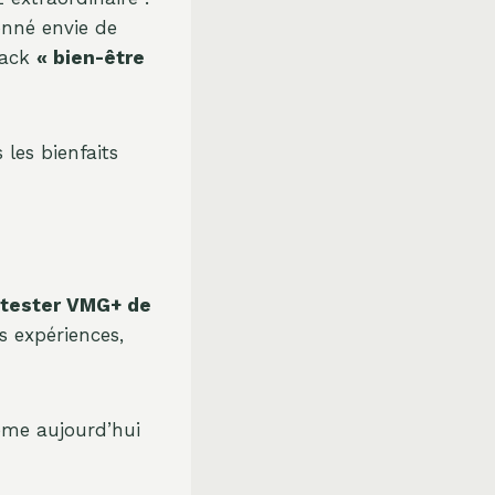
onné envie de
pack
« bien-être
 les bienfaits
 tester
VMG+ de
s expériences,
ême aujourd’hui