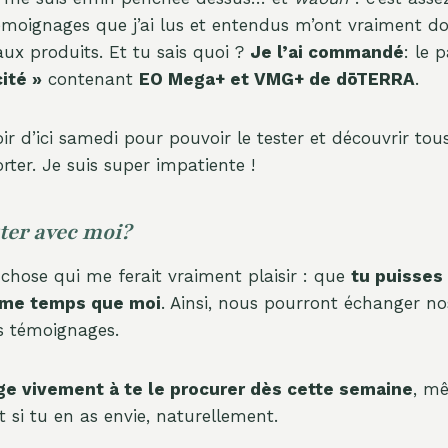
témoignages que j’ai lus et entendus m’ont vraiment d
aux produits. Et tu sais quoi ?
Je l’ai commandé
: le 
ité »
contenant
EO Mega+ et VMG+ de dōTERRA
.
oir d’ici samedi pour pouvoir le tester et découvrir tous
rter. Je suis super impatiente !
ster avec moi?
 chose qui me ferait vraiment plaisir : que
tu puisses
me temps que moi
. Ainsi, nous pourront échanger no
os témoignages.
ge vivement à te le procurer dès cette semaine
, m
t si tu en as envie, naturellement.