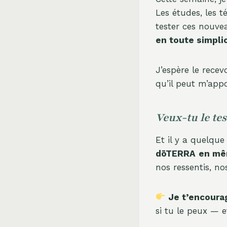
Les études, les 
tester ces nouve
en toute simplic
J’espère le recev
qu’il peut m’appo
Veux-tu le te
Et il y a quelque
dōTERRA
en mê
nos ressentis, n
Je t’encoura
si tu le peux — e