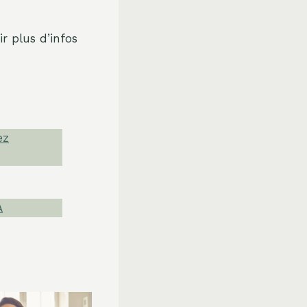
r plus d’infos
ez
A