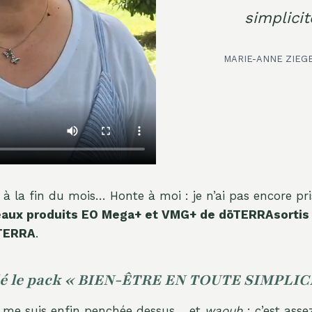
simplicit
MARIE-ANNE ZIEG
à à la fin du mois… Honte à moi : je n’ai pas encore pr
aux produits EO Mega+ et VMG+ de
dōTERRA
sortis
oTERRA
.
é le pack « BIEN-ÊTRE EN TOUTE SIMPLIC
e me suis enfin penchée dessus… et
waouh
: c’est asse