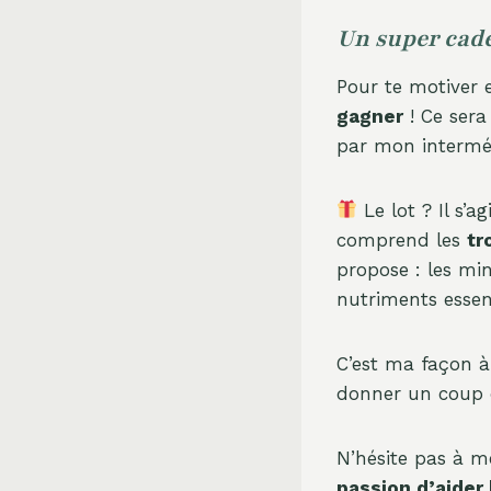
Un super cad
Pour te motiver 
gagner
! Ce sera
par mon intermé
Le lot ? Il s’a
comprend les
tr
propose : les miné
nutriments essen
C’est ma façon à
donner un coup d
N’hésite pas à 
passion d’aider