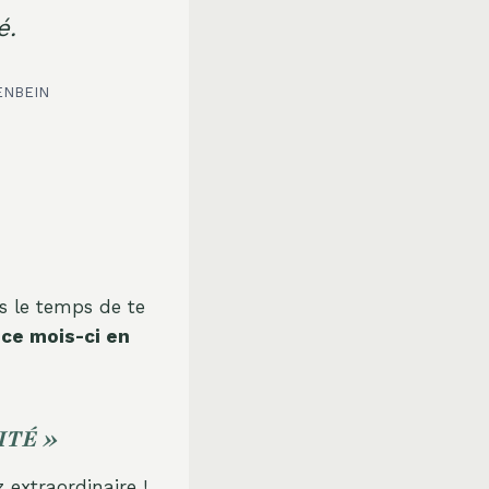
é.
ENBEIN
is le temps de te
 ce mois-ci en
ITÉ »
z extraordinaire !