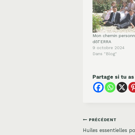
Mon chemin personne
dōTERRA
9 octobre 2024
Dans "Blog"
Partage si tu as
Navigation
PRÉCÉDENT
Huiles essentielles 
de