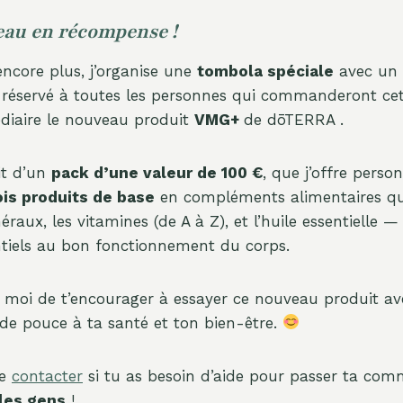
eau en récompense !
encore plus, j’organise une
tombola spéciale
avec un
 réservé à toutes les personnes qui commanderont ce
diaire le nouveau produit
VMG+
de dōTERRA .
git d’un
pack d’une valeur de 100 €
, que j’offre perso
ois produits de base
en compléments alimentaires q
raux, les vitamines (de A à Z), et l’huile essentielle — 
tiels au bon fonctionnement du corps.
 moi de t’encourager à essayer ce nouveau produit a
e pouce à ta santé et ton bien-être.
me
contacter
si tu as besoin d’aide pour passer ta co
 les gens
!