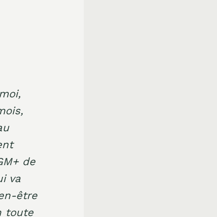
moi,
mois,
au
nt
VGM+ de
i va
en-être
n toute